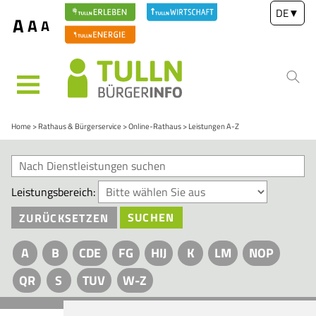
DE
▼
A
A
A
MENÜ
Home
Rathaus & Bürgerservice
Online-Rathaus
Leistungen A-Z
Leistungsbereich:
ZURÜCKSETZEN
SUCHEN
A
B
CDE
FG
HIJ
K
LM
NOP
QR
S
TUV
W-Z