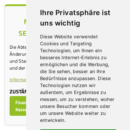
Ihre Privatsphäre ist
MÜLLGEBÜHREN UND NÖ
uns wichtig
SEUCHENVORSORGEABGABE
Diese Website verwendet
Cookies und Targeting
Die Abteilung 3.1 ist Anlaufstelle für Anmeldungen,
Technologien, um Ihnen ein
Änderungen und Löschungen, Quartalsvorschreibung
besseres Internet-Erlebnis zu
und Stammdatenverwaltung bezüglich Müllgebühren
ermöglichen und die Werbung,
und der NÖ Seuchenvorsorgeabgabe.
die Sie sehen, besser an Ihre
Bedürfnisse anzupassen. Diese
Informationen auf noe.gv.at
Technologien nutzen wir
ZUSTÄNDIGE ABTEILUNG:
außerdem, um Ergebnisse zu
messen, um zu verstehen, woher
Finanzen, Rechnungswesen und
unsere Besucher kommen oder
Kassenverwaltung
um unsere Website weiter zu
entwickeln.