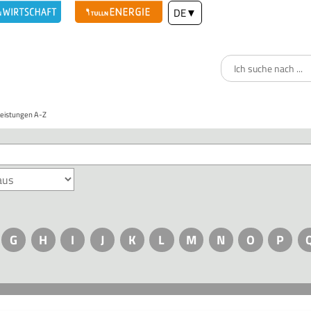
DE
▼
Leistungen A-Z
G
H
I
J
K
L
M
N
O
P