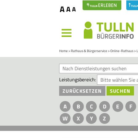
A
A
A
MENÜ
Home
Rathaus & Bürgerservice
Online-Rathaus
Leistungsbereich:
ZURÜCKSETZEN
SUCHEN
A
B
C
D
E
F
W
X
Y
Z