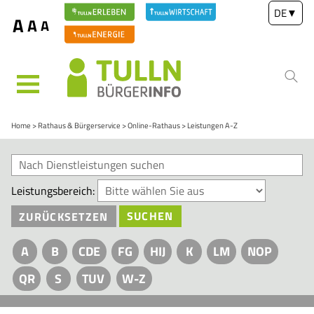
DE
▼
A
A
A
MENÜ
Home
Rathaus & Bürgerservice
Online-Rathaus
Leistungen A-Z
Leistungsbereich:
ZURÜCKSETZEN
SUCHEN
A
B
CDE
FG
HIJ
K
LM
NOP
QR
S
TUV
W-Z