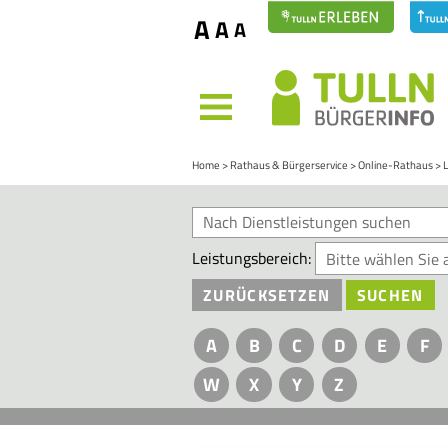
A
A
A
MENÜ
Home
Rathaus & Bürgerservice
Online-Rathaus
Leistungsbereich:
ZURÜCKSETZEN
SUCHEN
A
B
C
D
E
F
W
X
Y
Z