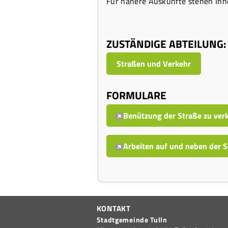
Für nähere Auskünfte stehen Ihne
ZUSTÄNDIGE ABTEILUNG:
Straßen und Verkehr
FORMULARE
Benützung der Straße zu ver
Arbeiten auf und neben der 
KONTAKT
Stadtgemeinde Tulln