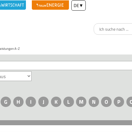
DE
▼
Leistungen A-Z
G
H
I
J
K
L
M
N
O
P