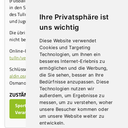
(Fußballschuhe sind ausdrücklich verboten!) stehen
in den Sommerferien für Tullner Vereine im Rahmen
des Tullner Aktivsommers zur Nutzung durch Kinder
Ihre Privatsphäre ist
und Jugendliche zur Verfügung.
uns wichtig
Die übrigen Freiflächen und das Schulgebäude dürfen
nicht betreten werden.
Diese Website verwendet
Cookies und Targeting
Online-Buchung:
https://partner.venuzle.at/stadt-
Technologien, um Ihnen ein
tulln/venues
besseres Internet-Erlebnis zu
ermöglichen und die Werbung,
Schlüssel ist beim Hallenwart,
die Sie sehen, besser an Ihre
aldin.osmanovic@tulln.gv.at
,
0664 80690336
, oder
Bedürfnisse anzupassen. Diese
Osmanovic Hido
0664 80690335
, erhältlich.
Technologien nutzen wir
ZUSTÄNDIGE ABTEILUNG:
außerdem, um Ergebnisse zu
messen, um zu verstehen, woher
Sport- und Freizeitbetriebe,
unsere Besucher kommen oder
Veranstaltungsmanagement
um unsere Website weiter zu
entwickeln.