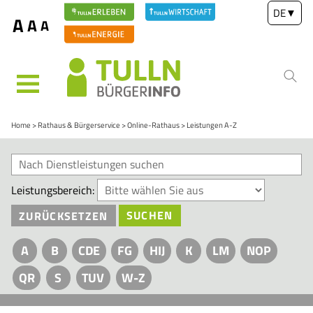
DE
▼
A
A
A
MENÜ
Home
Rathaus & Bürgerservice
Online-Rathaus
Leistungen A-Z
Leistungsbereich:
ZURÜCKSETZEN
SUCHEN
A
B
CDE
FG
HIJ
K
LM
NOP
QR
S
TUV
W-Z