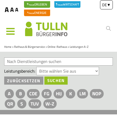
DE
▼
A
A
A
MENÜ
Home
Rathaus & Bürgerservice
Online-Rathaus
Leistungen A-Z
Leistungsbereich:
ZURÜCKSETZEN
SUCHEN
A
B
CDE
FG
HIJ
K
LM
NOP
QR
S
TUV
W-Z