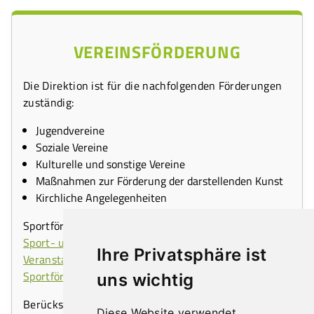
VEREINSFÖRDERUNG
Die Direktion ist für die nachfolgenden Förderungen
zuständig:
Jugendvereine
Soziale Vereine
Kulturelle und sonstige Vereine
Maßnahmen zur Förderung der darstellenden Kunst
Kirchliche Angelegenheiten
Sportförderungen werden von der Fachabteilung
Sport- und Freizeitbetriebe,
Ihre Privatsphäre ist
Veranstaltungsmanagement
bearbeitet (Link:
Sportförderungen
).
uns wichtig
Berücksichtigt werden Förderansuchen von Vereinen,
Diese Website verwendet