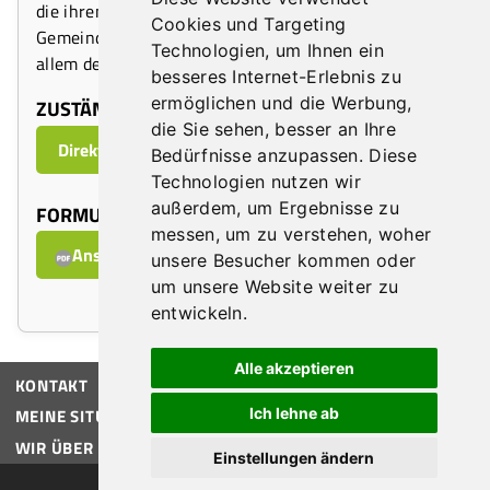
die ihren Sitz und ihren Tätigkeitsbereich in der
Cookies und Targeting
Gemeinde Tulln haben und deren Leistungen vor
Technologien, um Ihnen ein
allem der Tullner Bevölkerung zu Gute kommen.
besseres Internet-Erlebnis zu
ermöglichen und die Werbung,
ZUSTÄNDIGE ABTEILUNG:
die Sie sehen, besser an Ihre
Direktion
Bedürfnisse anzupassen. Diese
Technologien nutzen wir
außerdem, um Ergebnisse zu
FORMULARE
messen, um zu verstehen, woher
Ansuchen Vereinsförderung
unsere Besucher kommen oder
um unsere Website weiter zu
entwickeln.
Alle akzeptieren
KONTAKT
Ich lehne ab
MEINE SITUATION
WIR ÜBER UNS
Einstellungen ändern