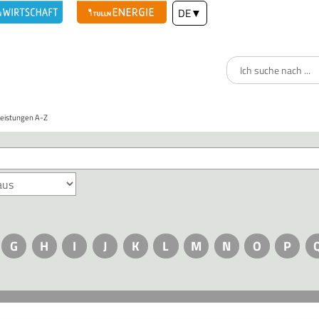
DE
▼
Leistungen A-Z
G
H
I
J
K
L
M
N
O
P