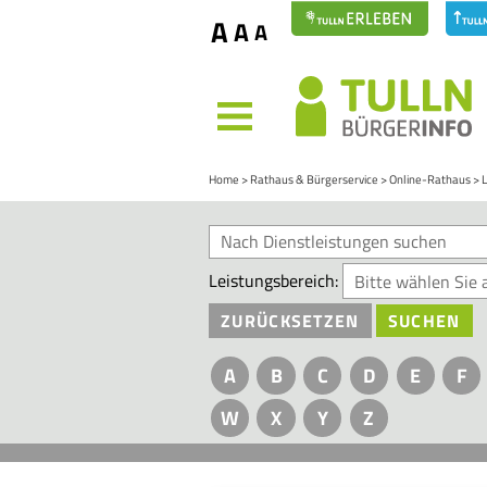
A
A
A
MENÜ
Home
Rathaus & Bürgerservice
Online-Rathaus
Leistungsbereich:
ZURÜCKSETZEN
SUCHEN
A
B
C
D
E
F
W
X
Y
Z