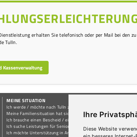
HLUNGSERLEICHTERUN
Dienstleistung erhalten Sie telefonisch oder per Mail bei den 
e Tulln.
d Kassenverwaltung
MEINE SITUATION
Ich werde / möchte nach Tulln ziehen
Ihre Privatsph
Meine Familiensituation hat sich geändert
Ich brauche einen Bescheid / eine Bestätigung
Ich suche Leistungen für Senioren / Pensionisten
Diese Website verwen
Ich möchte Unterstützung in Anspruch nehmen
ein besseres Internet