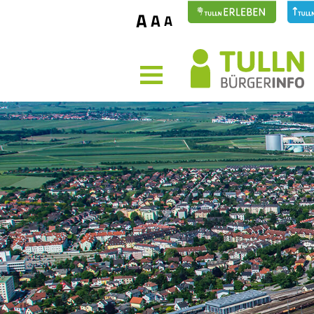
A
A
A
MENÜ