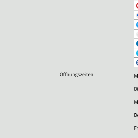
Öffnungszeiten
M
D
M
D
F