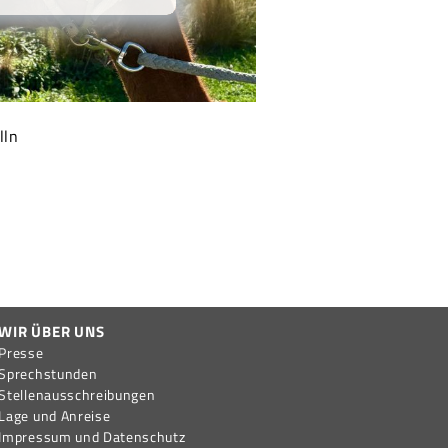
lln
WIR ÜBER UNS
Presse
Sprechstunden
Stellen­aus­schreib­ungen
Lage und Anreise
Impressum und Datenschutz