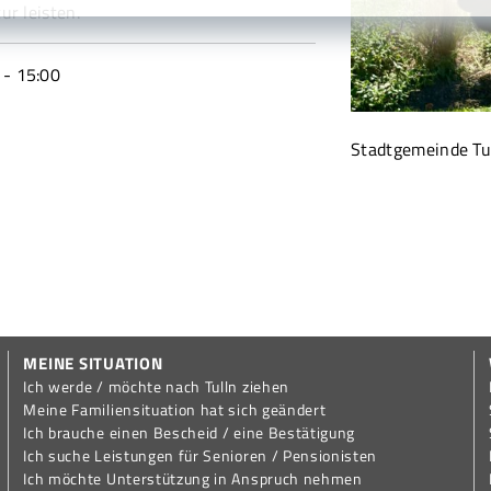
ur leisten.
- 15:00
Stadtgemeinde Tu
MEINE SITUATION
Ich werde / möchte nach Tulln ziehen
Meine Familiensituation hat sich geändert
Ich brauche einen Bescheid / eine Bestätigung
Ich suche Leistungen für Senioren / Pensionisten
Ich möchte Unterstützung in Anspruch nehmen