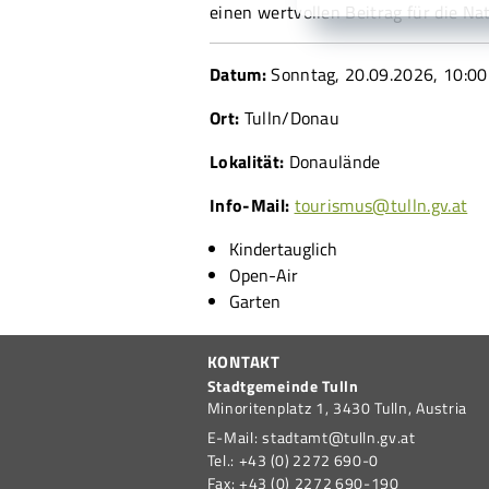
einen wertvollen Beitrag für die Nat
Datum:
Sonntag, 20.09.2026
, 10:00
Ort:
Tulln/Donau
Lokalität:
Donaulände
Info-Mail:
tourismus@tulln.gv.at
Kindertauglich
Open-Air
Garten
KONTAKT
Stadtgemeinde Tulln
Minoritenplatz 1,
3430
Tulln,
Austria
E-Mail:
stadtamt@tulln.gv.at
Tel.:
+43 (0) 2272 690-0
Fax:
+43 (0) 2272 690-190