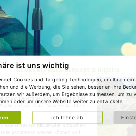
häre ist uns wichtig
KENNENLERNEN ALPAKAS & BIENEN
ndet Cookies und Targeting Technologien, um Ihnen ein 
chen und die Werbung, die Sie sehen, besser an Ihre Bedü
nutzen wir außerdem, um Ergebnisse zu messen, um zu v
alles um flauschige Alpakas und fleißige
mmen oder um unsere Website weiter zu entwickeln.
Alpakas aus nächster Nähe beobachten
rfahren.
eren
Ich lehne ab
Einst
: Aus einfachen Materialien entstehen
h Hause genommen werden können und