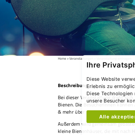
Home
Veranstaltungen
Veranstaltung eintragen
Ihre Privatsp
Diese Website verwe
Beschreibung:
Erlebnis zu ermögli
Diese Technologien 
Bei dieser Veranstaltung dreht sich 
unsere Besucher ko
Bienen. Die BesucherInnen können 
& mehr über die besonderen Tiere e
Alle akzepti
Außerdem wird gemeinsam gebastelt
kleine Bienenhäuser, die mit nac