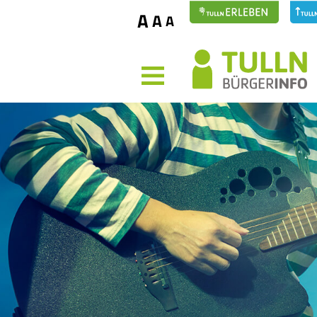
A
A
A
MENÜ