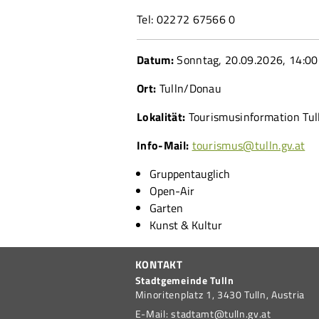
Tel: 02272 67566 0
Datum:
Sonntag, 20.09.2026
, 14:00
Ort:
Tulln/Donau
Lokalität:
Tourismusinformation Tul
Info-Mail:
tourismus@tulln.gv.at
Gruppentauglich
Open-Air
Garten
Kunst & Kultur
KONTAKT
Stadtgemeinde Tulln
Minoritenplatz 1,
3430
Tulln,
Austria
E-Mail:
stadtamt@tulln.gv.at