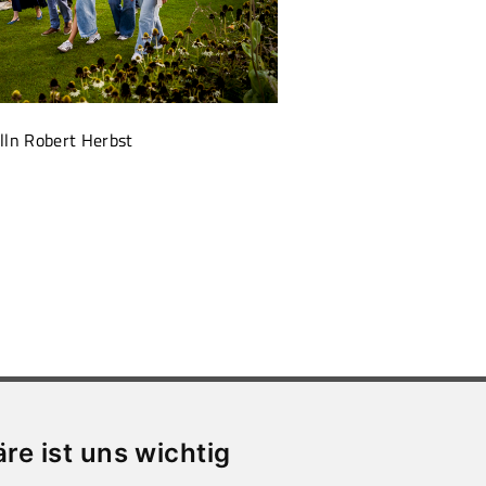
lln Robert Herbst
WIR ÜBER UNS
Presse
äre ist uns wichtig
Sprechstunden
Stellen­aus­schreib­ungen