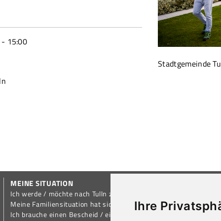
- 15:00
Stadtgemeinde Tu
ln
MEINE SITUATION
Ich werde / möchte nach Tulln ziehen
Ihre Privatsph
Meine Familiensituation hat sich geändert
Ich brauche einen Bescheid / eine Bestätigung