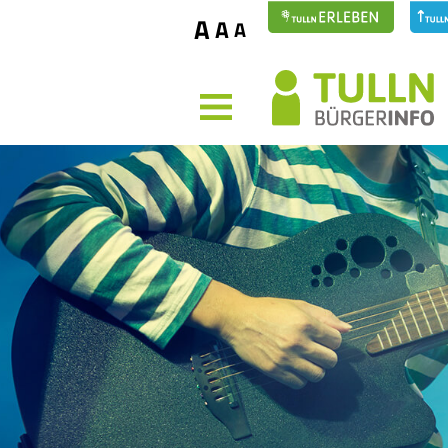
A
A
A
MENÜ